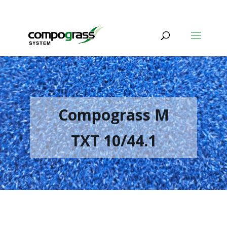
+34 91 895 09 68
info@compograss.com
Compograss M
TXT 10/44.1